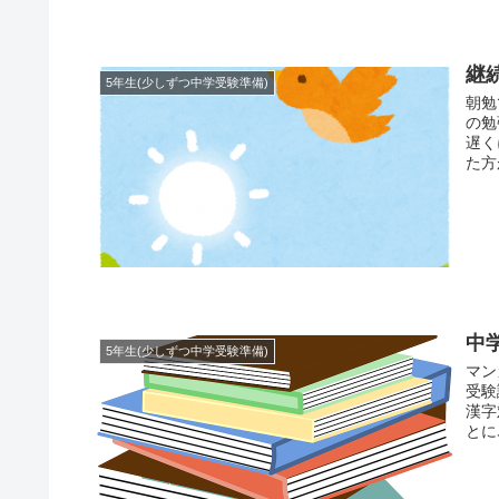
継
5年生(少しずつ中学受験準備)
朝勉
の勉
遅く
た方
中
5年生(少しずつ中学受験準備)
マン
受験
漢字
とに