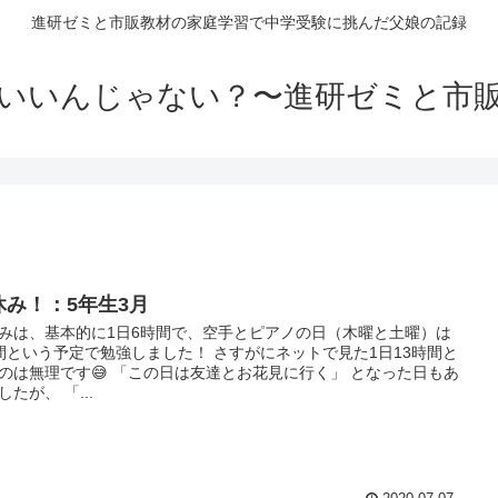
進研ゼミと市販教材の家庭学習で中学受験に挑んだ父娘の記録
いいんじゃない？〜進研ゼミと市
休み！：5年生3月
みは、基本的に1日6時間で、空手とピアノの日（木曜と土曜）は
間という予定で勉強しました！ さすがにネットで見た1日13時間と
のは無理です😅 「この日は友達とお花見に行く」 となった日もあ
したが、 「...