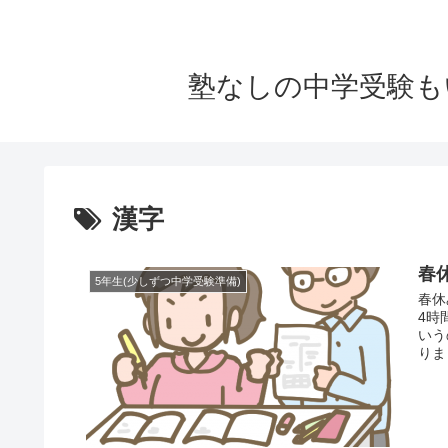
塾なしの中学受験も
漢字
春
5年生(少しずつ中学受験準備)
春休
4時
いう
りま