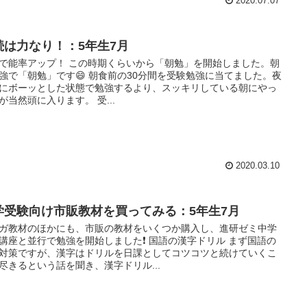
2020.07.07
続は力なり！：5年生7月
で能率アップ！ この時期くらいから「朝勉」を開始しました。朝
強で「朝勉」です😄 朝食前の30分間を受験勉強に当てました。夜
にボーッとした状態で勉強するより、スッキリしている朝にやっ
が当然頭に入ります。 受...
2020.03.10
学受験向け市販教材を買ってみる：5年生7月
ガ教材のほかにも、市販の教材をいくつか購入し、進研ゼミ中学
講座と並行で勉強を開始しました❗ 国語の漢字ドリル まず国語の
対策ですが、漢字はドリルを日課としてコツコツと続けていくこ
尽きるという話を聞き、漢字ドリル...